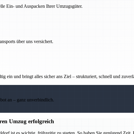
nelle Ein- und Auspacken Ihrer Umzugsgüter.
nsports über uns versichert.
g ein und bringt alles sicher ans Ziel – strukturiert, schnell und zuverl
ebot an – ganz unverbindlich.
ren Umzug erfolgreich
 ist es wichtig, frühzeitig zu starten. So haben Sie genügend Zeit, I