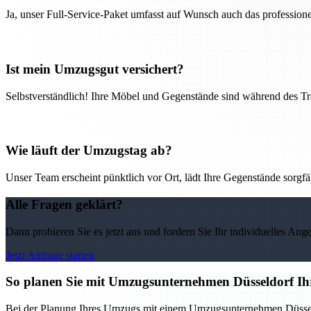
Ja, unser Full-Service-Paket umfasst auf Wunsch auch das professio
Ist mein Umzugsgut versichert?
Selbstverständlich! Ihre Möbel und Gegenstände sind während des Tra
Wie läuft der Umzugstag ab?
Unser Team erscheint pünktlich vor Ort, lädt Ihre Gegenstände sorgfälti
Alle Fragen geklärt?
Dann probieren Sie es jetzt aus und fordern Sie Ihr individuelles Ang
Jetzt Anfrage starten
So planen Sie mit Umzugsunternehmen Düsseldorf Ih
Bei der Planung Ihres Umzugs mit einem Umzugsunternehmen Düsseldorf