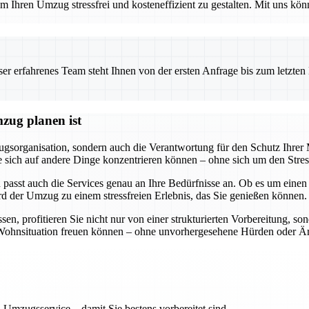
 Ihren Umzug stressfrei und kosteneffizient zu gestalten. Mit uns könn
 erfahrenes Team steht Ihnen von der ersten Anfrage bis zum letzten Ka
zug planen ist
gsorganisation, sondern auch die Verantwortung für den Schutz Ihre
ss Sie sich auf andere Dinge konzentrieren können – ohne sich um den S
 passt auch die Services genau an Ihre Bedürfnisse an. Ob es um eine
rd der Umzug zu einem stressfreien Erlebnis, das Sie genießen können.
, profitieren Sie nicht nur von einer strukturierten Vorbereitung, so
ue Wohnsituation freuen können – ohne unvorhergesehene Hürden oder Är
 Umzugsservice – damit Sie bestens vorbereitet sind.