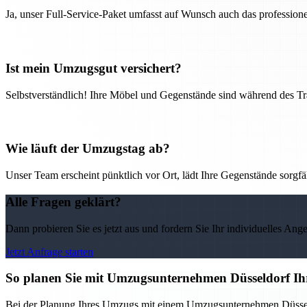
Ja, unser Full-Service-Paket umfasst auf Wunsch auch das professio
Ist mein Umzugsgut versichert?
Selbstverständlich! Ihre Möbel und Gegenstände sind während des Tra
Wie läuft der Umzugstag ab?
Unser Team erscheint pünktlich vor Ort, lädt Ihre Gegenstände sorgfälti
Alle Fragen geklärt?
Dann probieren Sie es jetzt aus und fordern Sie Ihr individuelles Ang
Jetzt Anfrage starten
So planen Sie mit Umzugsunternehmen Düsseldorf Ih
Bei der Planung Ihres Umzugs mit einem Umzugsunternehmen Düsseldorf