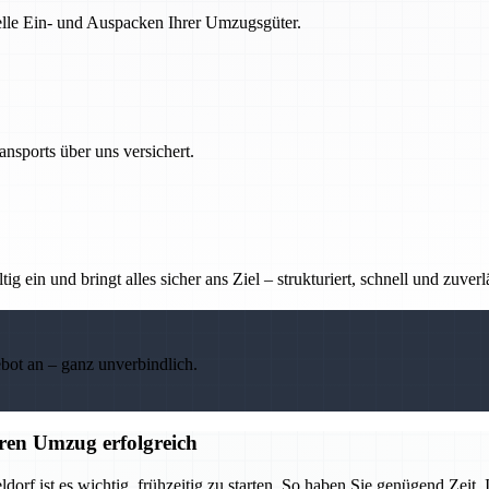
nelle Ein- und Auspacken Ihrer Umzugsgüter.
nsports über uns versichert.
g ein und bringt alles sicher ans Ziel – strukturiert, schnell und zuverl
ebot an – ganz unverbindlich.
ren Umzug erfolgreich
 ist es wichtig, frühzeitig zu starten. So haben Sie genügend Zeit, I