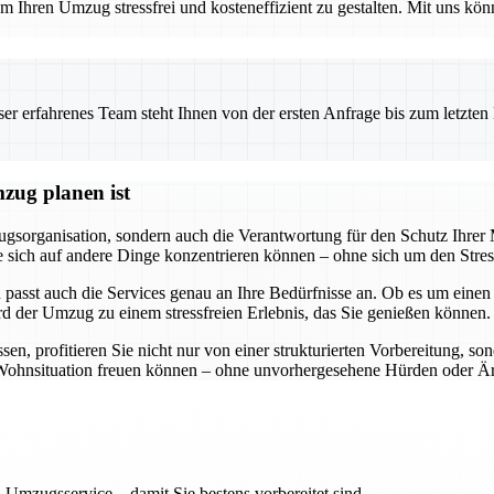
 Ihren Umzug stressfrei und kosteneffizient zu gestalten. Mit uns könn
 erfahrenes Team steht Ihnen von der ersten Anfrage bis zum letzten Ka
zug planen ist
gsorganisation, sondern auch die Verantwortung für den Schutz Ihre
ss Sie sich auf andere Dinge konzentrieren können – ohne sich um den S
 passt auch die Services genau an Ihre Bedürfnisse an. Ob es um eine
rd der Umzug zu einem stressfreien Erlebnis, das Sie genießen können.
, profitieren Sie nicht nur von einer strukturierten Vorbereitung, so
ue Wohnsituation freuen können – ohne unvorhergesehene Hürden oder Är
 Umzugsservice – damit Sie bestens vorbereitet sind.