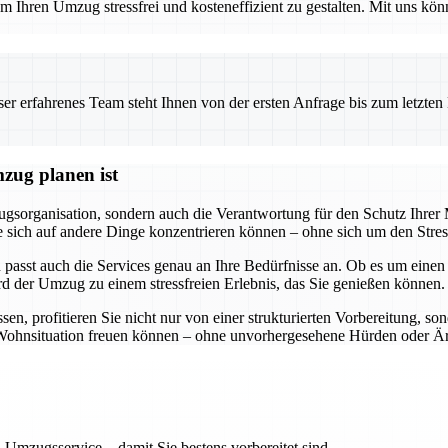
 Ihren Umzug stressfrei und kosteneffizient zu gestalten. Mit uns könn
 erfahrenes Team steht Ihnen von der ersten Anfrage bis zum letzten Ka
zug planen ist
gsorganisation, sondern auch die Verantwortung für den Schutz Ihre
ss Sie sich auf andere Dinge konzentrieren können – ohne sich um den S
 passt auch die Services genau an Ihre Bedürfnisse an. Ob es um eine
rd der Umzug zu einem stressfreien Erlebnis, das Sie genießen können.
, profitieren Sie nicht nur von einer strukturierten Vorbereitung, so
ue Wohnsituation freuen können – ohne unvorhergesehene Hürden oder Är
 Umzugsservice – damit Sie bestens vorbereitet sind.