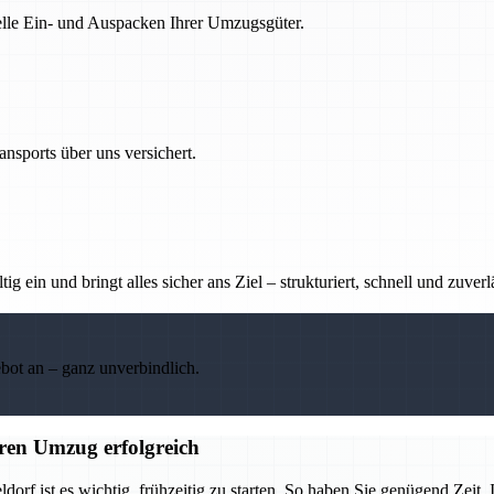
nelle Ein- und Auspacken Ihrer Umzugsgüter.
nsports über uns versichert.
g ein und bringt alles sicher ans Ziel – strukturiert, schnell und zuverl
ebot an – ganz unverbindlich.
ren Umzug erfolgreich
 ist es wichtig, frühzeitig zu starten. So haben Sie genügend Zeit, I