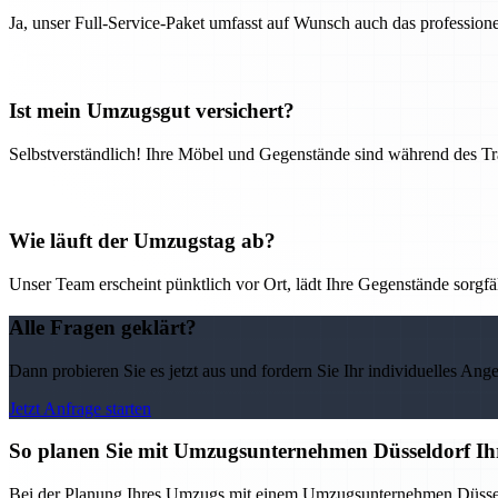
Ja, unser Full-Service-Paket umfasst auf Wunsch auch das professio
Ist mein Umzugsgut versichert?
Selbstverständlich! Ihre Möbel und Gegenstände sind während des Tra
Wie läuft der Umzugstag ab?
Unser Team erscheint pünktlich vor Ort, lädt Ihre Gegenstände sorgfälti
Alle Fragen geklärt?
Dann probieren Sie es jetzt aus und fordern Sie Ihr individuelles Ang
Jetzt Anfrage starten
So planen Sie mit Umzugsunternehmen Düsseldorf Ih
Bei der Planung Ihres Umzugs mit einem Umzugsunternehmen Düsseldorf