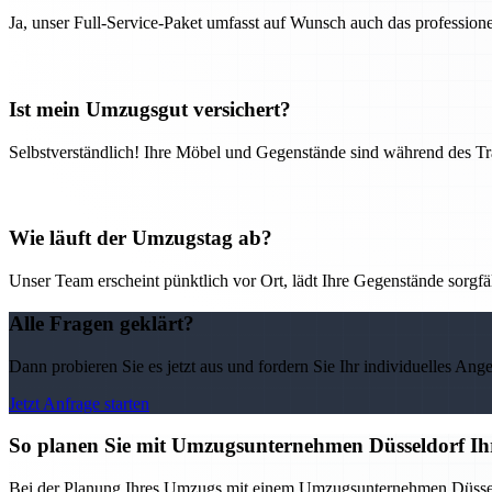
Ja, unser Full-Service-Paket umfasst auf Wunsch auch das professio
Ist mein Umzugsgut versichert?
Selbstverständlich! Ihre Möbel und Gegenstände sind während des Tra
Wie läuft der Umzugstag ab?
Unser Team erscheint pünktlich vor Ort, lädt Ihre Gegenstände sorgfälti
Alle Fragen geklärt?
Dann probieren Sie es jetzt aus und fordern Sie Ihr individuelles Ang
Jetzt Anfrage starten
So planen Sie mit Umzugsunternehmen Düsseldorf Ih
Bei der Planung Ihres Umzugs mit einem Umzugsunternehmen Düsseldorf