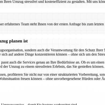
 Ihren Umzug stressfrei und kosteneffizient zu gestalten. Mit uns könn
 erfahrenes Team steht Ihnen von der ersten Anfrage bis zum letzten Ka
zug planen ist
gsorganisation, sondern auch die Verantwortung für den Schutz Ihre
ss Sie sich auf andere Dinge konzentrieren können – ohne sich um den S
 passt auch die Services genau an Ihre Bedürfnisse an. Ob es um eine
rd der Umzug zu einem stressfreien Erlebnis, das Sie genießen können.
, profitieren Sie nicht nur von einer strukturierten Vorbereitung, so
ue Wohnsituation freuen können – ohne unvorhergesehene Hürden oder Är
 Umzugsservice – damit Sie bestens vorbereitet sind.