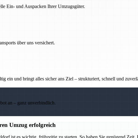
nelle Ein- und Auspacken Ihrer Umzugsgüter.
nsports über uns versichert.
g ein und bringt alles sicher ans Ziel – strukturiert, schnell und zuverl
ebot an – ganz unverbindlich.
ren Umzug erfolgreich
 ist es wichtig, frühzeitig zu starten. So haben Sie genügend Zeit, I