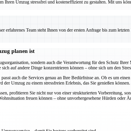
 Ihren Umzug stressfrei und kosteneffizient zu gestalten. Mit uns könn
 erfahrenes Team steht Ihnen von der ersten Anfrage bis zum letzten Ka
zug planen ist
gsorganisation, sondern auch die Verantwortung für den Schutz Ihre
ss Sie sich auf andere Dinge konzentrieren können – ohne sich um den S
 passt auch die Services genau an Ihre Bedürfnisse an. Ob es um eine
rd der Umzug zu einem stressfreien Erlebnis, das Sie genießen können.
, profitieren Sie nicht nur von einer strukturierten Vorbereitung, so
ue Wohnsituation freuen können – ohne unvorhergesehene Hürden oder Är
 Umzugsservice – damit Sie bestens vorbereitet sind.