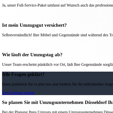
Ja, unser Full-Service-Paket umfasst auf Wunsch auch das professio
Ist mein Umzugsgut versichert?
Selbstverständlich! Ihre Möbel und Gegenstände sind während des Tra
Wie läuft der Umzugstag ab?
Unser Team erscheint pünktlich vor Ort, lädt Ihre Gegenstände sorgfälti
Alle Fragen geklärt?
Dann probieren Sie es jetzt aus und fordern Sie Ihr individuelles Ang
Jetzt Anfrage starten
So planen Sie mit Umzugsunternehmen Düsseldorf Ih
Bei der Planung Ihres Umzugs mit einem Umzugsunternehmen Düsseldorf