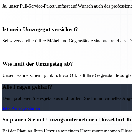
Ja, unser Full-Service-Paket umfasst auf Wunsch auch das professio
Ist mein Umzugsgut versichert?
Selbstverständlich! Ihre Möbel und Gegenstände sind während des Tra
Wie läuft der Umzugstag ab?
Unser Team erscheint pünktlich vor Ort, lädt Ihre Gegenstände sorgfälti
Alle Fragen geklärt?
Dann probieren Sie es jetzt aus und fordern Sie Ihr individuelles Ang
Jetzt Anfrage starten
So planen Sie mit Umzugsunternehmen Düsseldorf Ih
Bei der Planung Ihres Umzugs mit einem Umzugsunternehmen Düsseldorf