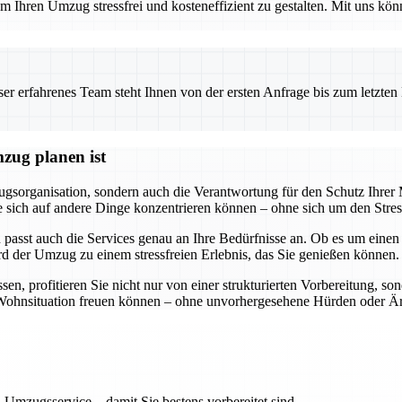
 Ihren Umzug stressfrei und kosteneffizient zu gestalten. Mit uns könn
 erfahrenes Team steht Ihnen von der ersten Anfrage bis zum letzten Ka
zug planen ist
gsorganisation, sondern auch die Verantwortung für den Schutz Ihre
ss Sie sich auf andere Dinge konzentrieren können – ohne sich um den S
 passt auch die Services genau an Ihre Bedürfnisse an. Ob es um eine
rd der Umzug zu einem stressfreien Erlebnis, das Sie genießen können.
, profitieren Sie nicht nur von einer strukturierten Vorbereitung, so
ue Wohnsituation freuen können – ohne unvorhergesehene Hürden oder Är
 Umzugsservice – damit Sie bestens vorbereitet sind.