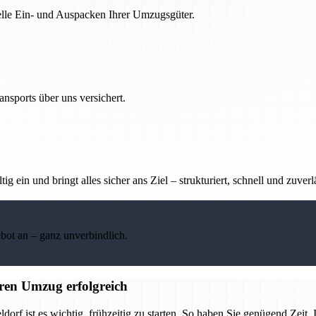
nelle Ein- und Auspacken Ihrer Umzugsgüter.
nsports über uns versichert.
g ein und bringt alles sicher ans Ziel – strukturiert, schnell und zuverl
ebot an – ganz unverbindlich.
ren Umzug erfolgreich
 ist es wichtig, frühzeitig zu starten. So haben Sie genügend Zeit, I