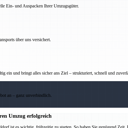
nelle Ein- und Auspacken Ihrer Umzugsgüter.
nsports über uns versichert.
g ein und bringt alles sicher ans Ziel – strukturiert, schnell und zuverl
ebot an – ganz unverbindlich.
ren Umzug erfolgreich
 ist es wichtig, frühzeitig zu starten. So haben Sie genügend Zeit, I