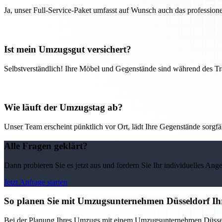
Ja, unser Full-Service-Paket umfasst auf Wunsch auch das professio
Ist mein Umzugsgut versichert?
Selbstverständlich! Ihre Möbel und Gegenstände sind während des Tra
Wie läuft der Umzugstag ab?
Unser Team erscheint pünktlich vor Ort, lädt Ihre Gegenstände sorgfälti
Alle Fragen geklärt?
Dann probieren Sie es jetzt aus und fordern Sie Ihr individuelles Ang
Jetzt Anfrage starten
So planen Sie mit Umzugsunternehmen Düsseldorf Ih
Bei der Planung Ihres Umzugs mit einem Umzugsunternehmen Düsseldorf