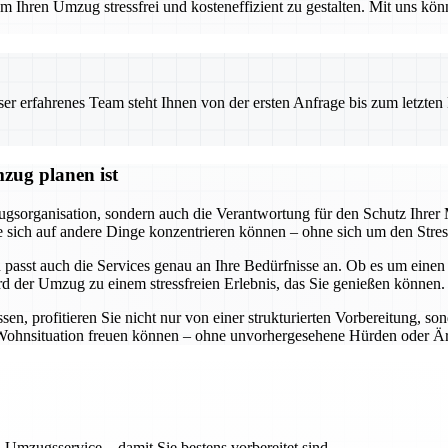
 Ihren Umzug stressfrei und kosteneffizient zu gestalten. Mit uns könn
 erfahrenes Team steht Ihnen von der ersten Anfrage bis zum letzten Ka
zug planen ist
gsorganisation, sondern auch die Verantwortung für den Schutz Ihre
ss Sie sich auf andere Dinge konzentrieren können – ohne sich um den S
 passt auch die Services genau an Ihre Bedürfnisse an. Ob es um eine
rd der Umzug zu einem stressfreien Erlebnis, das Sie genießen können.
, profitieren Sie nicht nur von einer strukturierten Vorbereitung, so
ue Wohnsituation freuen können – ohne unvorhergesehene Hürden oder Är
 Umzugsservice – damit Sie bestens vorbereitet sind.