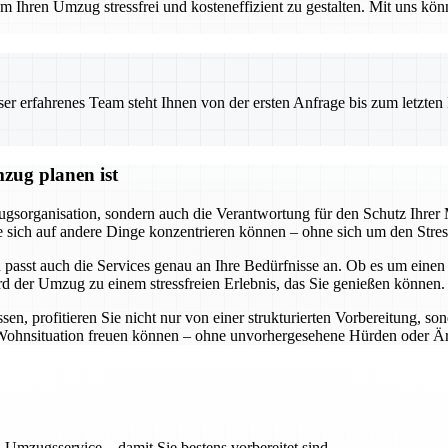
 Ihren Umzug stressfrei und kosteneffizient zu gestalten. Mit uns könn
 erfahrenes Team steht Ihnen von der ersten Anfrage bis zum letzten Ka
zug planen ist
gsorganisation, sondern auch die Verantwortung für den Schutz Ihre
ss Sie sich auf andere Dinge konzentrieren können – ohne sich um den S
 passt auch die Services genau an Ihre Bedürfnisse an. Ob es um eine
rd der Umzug zu einem stressfreien Erlebnis, das Sie genießen können.
, profitieren Sie nicht nur von einer strukturierten Vorbereitung, so
ue Wohnsituation freuen können – ohne unvorhergesehene Hürden oder Är
 Umzugsservice – damit Sie bestens vorbereitet sind.