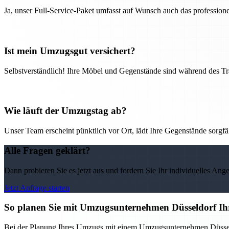
Ja, unser Full-Service-Paket umfasst auf Wunsch auch das professio
Ist mein Umzugsgut versichert?
Selbstverständlich! Ihre Möbel und Gegenstände sind während des Tra
Wie läuft der Umzugstag ab?
Unser Team erscheint pünktlich vor Ort, lädt Ihre Gegenstände sorgfälti
Alle Fragen geklärt?
Dann probieren Sie es jetzt aus und fordern Sie Ihr individuelles Ang
Jetzt Anfrage starten
So planen Sie mit Umzugsunternehmen Düsseldorf Ih
Bei der Planung Ihres Umzugs mit einem Umzugsunternehmen Düsseldorf