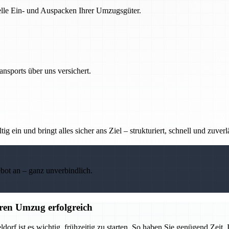
nelle Ein- und Auspacken Ihrer Umzugsgüter.
nsports über uns versichert.
g ein und bringt alles sicher ans Ziel – strukturiert, schnell und zuverl
ebot an – ganz unverbindlich.
ren Umzug erfolgreich
 ist es wichtig, frühzeitig zu starten. So haben Sie genügend Zeit, I