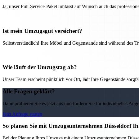
Ja, unser Full-Service-Paket umfasst auf Wunsch auch das professio
Ist mein Umzugsgut versichert?
Selbstverständlich! Ihre Möbel und Gegenstände sind während des Tra
Wie läuft der Umzugstag ab?
Unser Team erscheint pünktlich vor Ort, lädt Ihre Gegenstände sorgfälti
Alle Fragen geklärt?
Dann probieren Sie es jetzt aus und fordern Sie Ihr individuelles Ang
Jetzt Anfrage starten
So planen Sie mit Umzugsunternehmen Düsseldorf Ih
Bei der Planung Ihres Umzugs mit einem Umzugsunternehmen Düsseldorf