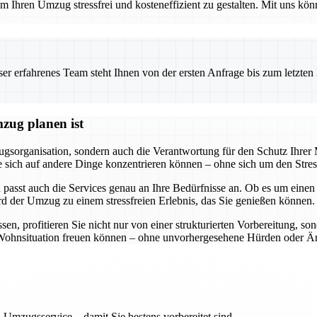
 Ihren Umzug stressfrei und kosteneffizient zu gestalten. Mit uns könn
 erfahrenes Team steht Ihnen von der ersten Anfrage bis zum letzten Ka
zug planen ist
gsorganisation, sondern auch die Verantwortung für den Schutz Ihre
ss Sie sich auf andere Dinge konzentrieren können – ohne sich um den S
 passt auch die Services genau an Ihre Bedürfnisse an. Ob es um eine
rd der Umzug zu einem stressfreien Erlebnis, das Sie genießen können.
, profitieren Sie nicht nur von einer strukturierten Vorbereitung, so
ue Wohnsituation freuen können – ohne unvorhergesehene Hürden oder Är
 Umzugsservice – damit Sie bestens vorbereitet sind.