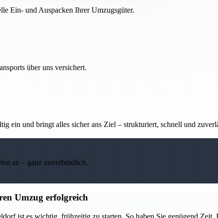
nelle Ein- und Auspacken Ihrer Umzugsgüter.
nsports über uns versichert.
g ein und bringt alles sicher ans Ziel – strukturiert, schnell und zuverl
ebot an – ganz unverbindlich.
ren Umzug erfolgreich
 ist es wichtig, frühzeitig zu starten. So haben Sie genügend Zeit, I