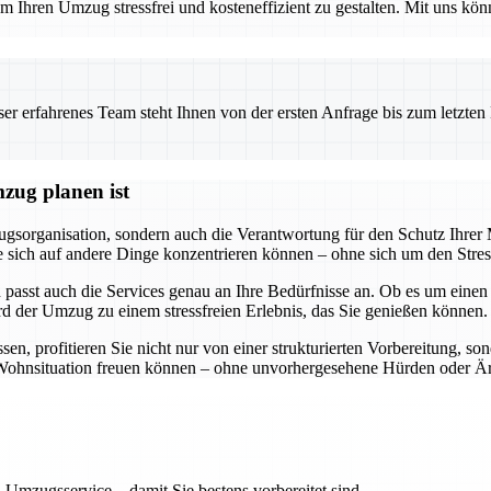
 Ihren Umzug stressfrei und kosteneffizient zu gestalten. Mit uns könn
 erfahrenes Team steht Ihnen von der ersten Anfrage bis zum letzten Ka
zug planen ist
gsorganisation, sondern auch die Verantwortung für den Schutz Ihre
ss Sie sich auf andere Dinge konzentrieren können – ohne sich um den S
 passt auch die Services genau an Ihre Bedürfnisse an. Ob es um eine
rd der Umzug zu einem stressfreien Erlebnis, das Sie genießen können.
, profitieren Sie nicht nur von einer strukturierten Vorbereitung, so
ue Wohnsituation freuen können – ohne unvorhergesehene Hürden oder Är
 Umzugsservice – damit Sie bestens vorbereitet sind.