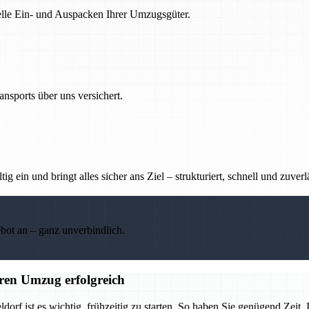
nelle Ein- und Auspacken Ihrer Umzugsgüter.
nsports über uns versichert.
g ein und bringt alles sicher ans Ziel – strukturiert, schnell und zuverl
ebot an – ganz unverbindlich.
ren Umzug erfolgreich
 ist es wichtig, frühzeitig zu starten. So haben Sie genügend Zeit, I