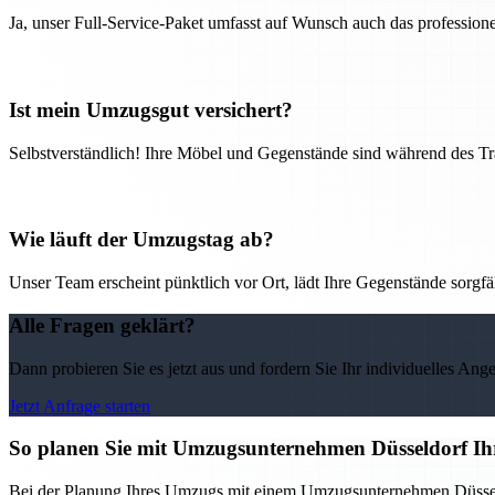
Ja, unser Full-Service-Paket umfasst auf Wunsch auch das professio
Ist mein Umzugsgut versichert?
Selbstverständlich! Ihre Möbel und Gegenstände sind während des Tra
Wie läuft der Umzugstag ab?
Unser Team erscheint pünktlich vor Ort, lädt Ihre Gegenstände sorgfälti
Alle Fragen geklärt?
Dann probieren Sie es jetzt aus und fordern Sie Ihr individuelles Ang
Jetzt Anfrage starten
So planen Sie mit Umzugsunternehmen Düsseldorf Ih
Bei der Planung Ihres Umzugs mit einem Umzugsunternehmen Düsseldorf