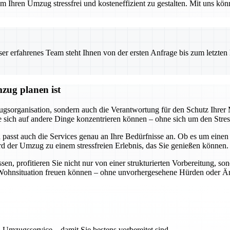
 Ihren Umzug stressfrei und kosteneffizient zu gestalten. Mit uns könn
 erfahrenes Team steht Ihnen von der ersten Anfrage bis zum letzten Ka
zug planen ist
gsorganisation, sondern auch die Verantwortung für den Schutz Ihre
ss Sie sich auf andere Dinge konzentrieren können – ohne sich um den S
 passt auch die Services genau an Ihre Bedürfnisse an. Ob es um eine
rd der Umzug zu einem stressfreien Erlebnis, das Sie genießen können.
, profitieren Sie nicht nur von einer strukturierten Vorbereitung, so
ue Wohnsituation freuen können – ohne unvorhergesehene Hürden oder Är
 Umzugsservice – damit Sie bestens vorbereitet sind.