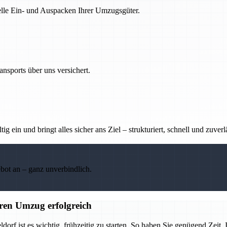
nelle Ein- und Auspacken Ihrer Umzugsgüter.
nsports über uns versichert.
g ein und bringt alles sicher ans Ziel – strukturiert, schnell und zuverl
ebot an – ganz unverbindlich.
ren Umzug erfolgreich
 ist es wichtig, frühzeitig zu starten. So haben Sie genügend Zeit, I