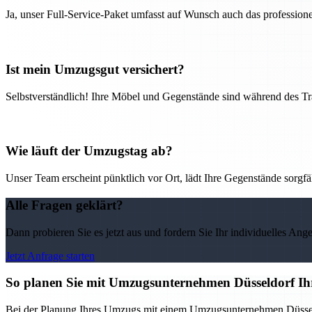
Ja, unser Full-Service-Paket umfasst auf Wunsch auch das professio
Ist mein Umzugsgut versichert?
Selbstverständlich! Ihre Möbel und Gegenstände sind während des Tra
Wie läuft der Umzugstag ab?
Unser Team erscheint pünktlich vor Ort, lädt Ihre Gegenstände sorgfälti
Alle Fragen geklärt?
Dann probieren Sie es jetzt aus und fordern Sie Ihr individuelles Ang
Jetzt Anfrage starten
So planen Sie mit Umzugsunternehmen Düsseldorf Ih
Bei der Planung Ihres Umzugs mit einem Umzugsunternehmen Düsseldorf